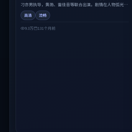
刁亦男执导，黄渤、雷佳音等联合出演。剧情在人物弧光与
节奏推进中展开，兼具叙事张力与视听质感。适合关注国产
高清
流畅
在线观看、热播国产剧与院线佳片的观众收藏与检索延伸。
9.3万
131个月前