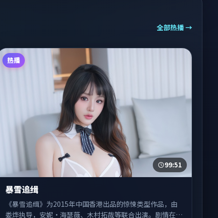
全部热播 →
热播
99:51
暴雪追缉
《暴雪追缉》为2015年中国香港出品的惊悚类型作品，由
娄烨执导，安妮·海瑟薇、木村拓哉等联合出演。剧情在人