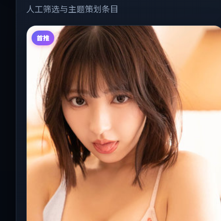
人工筛选与主题策划条目
首推