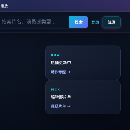
清播放
搜索
登录
注册
NOW
热播更新中
动作专题 →
PICK
编辑部片单
悬疑片单 →