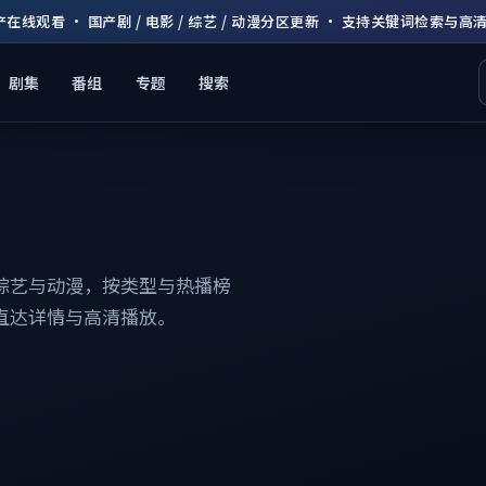
产在线观看 · 国产剧 / 电影 / 综艺 / 动漫分区更新 · 支持关键词检索与高
剧集
番组
专题
搜索
综艺与动漫，按类型与热播榜
直达详情与高清播放。