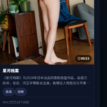
99:53
星河档案
《星河档案》为2024年日本出品的喜剧类型作品，由诺兰
执导，张译、河正宇等联合出演。剧情在人物弧光与节奏推
进中展开，兼具叙事张力与视听质感。可与站内国产剧、电
高清
流畅
影、综艺片单交叉检索，便于「国产在线观看」场景下的类
型发现。
9.2万
29个月前