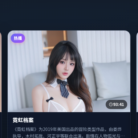
热播
93:41
霓虹档案
《霓虹档案》为2019年美国出品的冒险类型作品，由娄烨
执导，木村拓哉、河正宇等联合出演。剧情在人物弧光与节