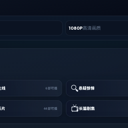
高清画质
1080P
🔍
主线
悬疑惊悚
6
部可播
📺
长片
长篇剧集
44
部可播